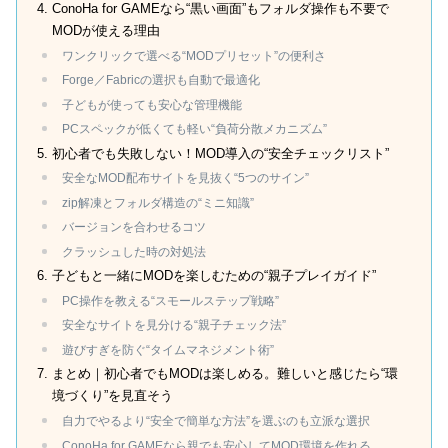
ConoHa for GAMEなら“黒い画面”もフォルダ操作も不要で
MODが使える理由
ワンクリックで選べる“MODプリセット”の便利さ
Forge／Fabricの選択も自動で最適化
子どもが使っても安心な管理機能
PCスペックが低くても軽い“負荷分散メカニズム”
初心者でも失敗しない！MOD導入の“安全チェックリスト”
安全なMOD配布サイトを見抜く“5つのサイン”
zip解凍とフォルダ構造の“ミニ知識”
バージョンを合わせるコツ
クラッシュした時の対処法
子どもと一緒にMODを楽しむための“親子プレイガイド”
PC操作を教える“スモールステップ戦略”
安全なサイトを見分ける“親子チェック法”
遊びすぎを防ぐ“タイムマネジメント術”
まとめ｜初心者でもMODは楽しめる。難しいと感じたら“環
境づくり”を見直そう
自力でやるより“安全で簡単な方法”を選ぶのも立派な選択
ConoHa for GAMEなら親でも安心してMOD環境を作れる