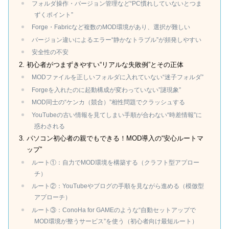
フォルダ操作・バージョン管理など“PC慣れしていないとつま
ずくポイント”
Forge・Fabricなど複数のMOD環境があり、選択が難しい
バージョン違いによるエラー“静かなトラブル”が頻発しやすい
安全性の不安
初心者がつまずきやすい“リアルな失敗例”とその正体
MODファイルを正しいフォルダに入れていない“迷子フォルダ”
Forgeを入れたのに起動構成が変わっていない”謎現象”
MOD同士の“ケンカ（競合）”相性問題でクラッシュする
YouTubeの古い情報を見てしまい手順が合わない“時差情報”に
惑わされる
パソコン初心者の親でもできる！MOD導入の“安心ルートマ
ップ”
ルート①：自力でMOD環境を構築する（クラフト型アプロー
チ）
ルート②：YouTubeやブログの手順を見ながら進める（模倣型
アプローチ）
ルート③：ConoHa for GAMEのような“自動セットアップで
MOD環境が整うサービス”を使う（初心者向け最短ルート）