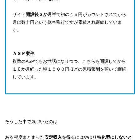
サイト
開設後３か月半
で初の４５円がカウントされてから
月に数十円という低空飛行ですが累積され継続していま
す。
ＡＳＰ案件
複数のASPでもお世話になりつつ、こちらも開設してから
１０か月
経った頃１５００円ほどの累積報酬を頂いて継続
しています。
そうした中で気づいたのは
ある程度まとまった
安定収入
を得るにはやはり
特化型にしないと