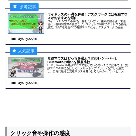
ワイヤレスの不満を解消！デスクワークには有線マウ
スがおすすめな理由
ワイヤレスの“プチ不満”を一掃したい方へ。接続の揺らぎ・電池
切れ・長時間作業の疲労など、ワイヤレス特有のストレスを徹底
解説。“操作遅延ゼロ”の有線マウスなら、デスクワークの生産性
が劇的に向上。疲れにくいマウス選びの新基準や、知られざる“安
定性テクノロジー”までわかる実用ガイドです。
mimayury.com
無線マウスはどっちを選ぶ？USBレシーバーと
Bluetoothの違いを徹底比較
USBとBluetooth無線マウスで迷っている方へ！この記事では、無
線マウスの特徴をはじめ、メリット・デメリットを詳しく解説
し、自分に最適な無線マウスを見つけるためのポイントと、おす
すめの無線マウスも紹介します。パソコン初心者の方も、これを
読めば悩みが解消されるはずです。
mimayury.com
クリック音や操作の感度