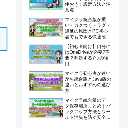
使おう！設定方法と注
意点
マイクラ統合版が重
い・カクつく・ラグ・
遅延の原因とPC初心
者でもできる快適改善
方法
【初心者向け】自分に
はOneDriveが必要?不
要？判断する7つの項
目
マイクラ初心者が迷い
がち統合版とJava版の
違いとおすすめの選び
方
マイクラ統合版のデー
タ保存場所まとめ｜バ
ックアップ方法とワー
ルド消失を防ぐ安全対
策