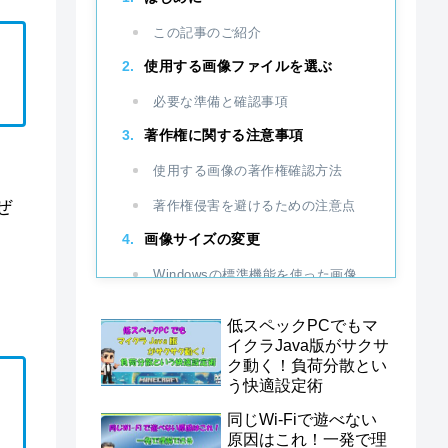
この記事のご紹介
使用する画像ファイルを選ぶ
必要な準備と確認事項
著作権に関する注意事項
使用する画像の著作権確認方法
ぜ
著作権侵害を避けるための注意点
画像サイズの変更
Windowsの標準機能を使った画像
サイズ変更の方法
低スペックPCでもマ
サイズ変更時の注意点
イクラJava版がサクサ
ク動く！負荷分散とい
画像形式の変更
う快適設定術
使用する画像ファイルの形式（拡張
同じWi‑Fiで遊べない
子）について
原因はこれ！一発で理