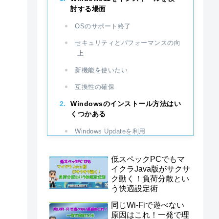
討する場面
OSのサポート終了
セキュリティとパフォーマンスの向
上
新機能を使いたい
互換性の確保
Windowsのインストール方法はい
くつかある
Windows Updateを利用
インストールメディアを使用
低スペックPCでもマ
クリーンインストール
イクラJava版がサクサ
ク動く！負荷分散とい
USBメモリーにWindows11のイ
う快適設定術
ンストールメディアを作るメリッ
ト
同じWi‑Fiで遊べない
原因はこれ！一発で理