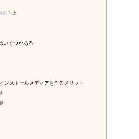
スの向上
法はいくつかある
11のインストールメディアを作るメリット
順
順