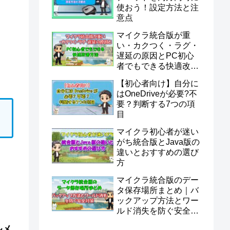
使おう！設定方法と注
意点
マイクラ統合版が重
い・カクつく・ラグ・
遅延の原因とPC初心
者でもできる快適改善
方法
【初心者向け】自分に
はOneDriveが必要?不
要？判断する7つの項
目
マイクラ初心者が迷い
がち統合版とJava版の
違いとおすすめの選び
方
マイクラ統合版のデー
タ保存場所まとめ｜バ
ックアップ方法とワー
ルド消失を防ぐ安全対
策
ルメ