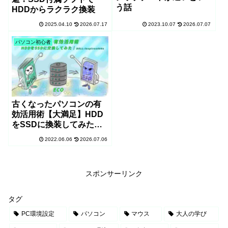
う話
HDDからラクラク換装
2025.04.10
2026.07.17
2023.10.07
2026.07.07
パソコン初心者
古くなったパソコンの有
効活用術【大満足】HDD
をSSDに換装してみた！
inspiron660s
2022.06.06
2026.07.06
スポンサーリンク
タグ
PC環境設定
パソコン
マウス
大人の学び