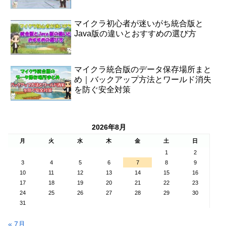
マイクラ初心者が迷いがち統合版と
Java版の違いとおすすめの選び方
マイクラ統合版のデータ保存場所まと
め｜バックアップ方法とワールド消失
を防ぐ安全対策
2026年8月
月
火
水
木
金
土
日
1
2
3
4
5
6
7
8
9
10
11
12
13
14
15
16
17
18
19
20
21
22
23
24
25
26
27
28
29
30
31
« 7月