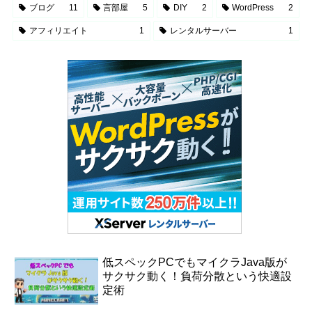
ブログ
11
言部屋
5
DIY
2
WordPress
2
アフィリエイト
1
レンタルサーバー
1
低スペックPCでもマイクラJava版が
サクサク動く！負荷分散という快適設
定術