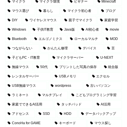
マイクラ
マイクラ環境
ビギナー
Minecraft
マウス選び
暮らし
マイクラ初心者
ブログ
DIY
ワイヤレスマウス
親子でマイクラ
家庭学習
Windows
子供IT教育
Java版
AI初心者
movie
Bluetooth
エルゴノミクス
ローカルマルチ
MOD
つながらない
かんたん修理
デバイス
言
子どもPC・IT教育
マイクラサーバー
U-NEXT
無線マウス
50代
プリントした写真の保存
統合版
レンタルサーバー
USBメモリ
エクセル
USB無線マウス
wordpress
古いパソコン
ラミネート
マルチプレイ
こどもプログラミング学習
家庭でできるAI活用
タッチパッド
AI活用
アドセンス
SSD
HDD
データバックアップ
ConoHa for GAME
キーボード
マウス探し