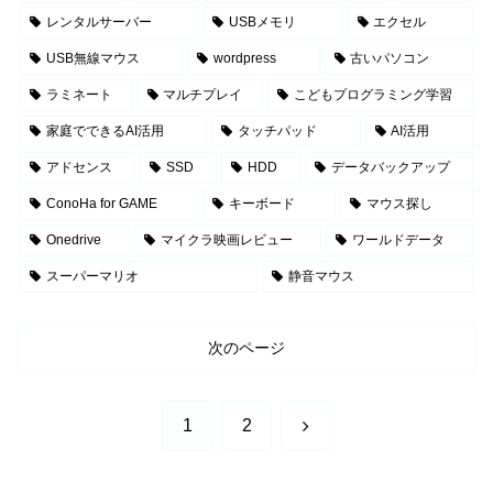
レンタルサーバー
USBメモリ
エクセル
USB無線マウス
wordpress
古いパソコン
ラミネート
マルチプレイ
こどもプログラミング学習
家庭でできるAI活用
タッチパッド
AI活用
アドセンス
SSD
HDD
データバックアップ
ConoHa for GAME
キーボード
マウス探し
Onedrive
マイクラ映画レビュー
ワールドデータ
スーパーマリオ
静音マウス
次のページ
次
1
2
へ