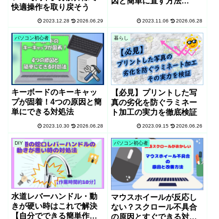
因と簡単に直す方法
快適操作を取り戻そう
【ELECOM(TK-
FDM106)】
2023.12.28
2026.06.29
2023.11.06
2026.06.28
パソコン初心者
暮らし
キーボードのキーキャッ
【必見】プリントした写
プが固着！4つの原因と簡
真の劣化を防ぐラミネー
単にできる対処法
ト加工の実力を徹底検証
2023.10.30
2026.06.28
2023.09.15
2026.06.26
DIY
パソコン初心者
水道レバーハンドル・動
マウスホイールが反応し
きが硬い時はこれで解決
ない？スクロール不具合
【自分でできる簡単作
の原因とすぐできる対処