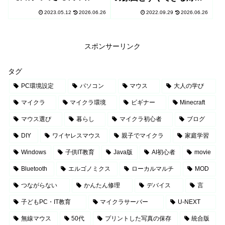
業】
法
2023.05.12
2026.06.26
2022.09.29
2026.06.26
スポンサーリンク
タグ
PC環境設定
パソコン
マウス
大人の学び
マイクラ
マイクラ環境
ビギナー
Minecraft
マウス選び
暮らし
マイクラ初心者
ブログ
DIY
ワイヤレスマウス
親子でマイクラ
家庭学習
Windows
子供IT教育
Java版
AI初心者
movie
Bluetooth
エルゴノミクス
ローカルマルチ
MOD
つながらない
かんたん修理
デバイス
言
子どもPC・IT教育
マイクラサーバー
U-NEXT
無線マウス
50代
プリントした写真の保存
統合版