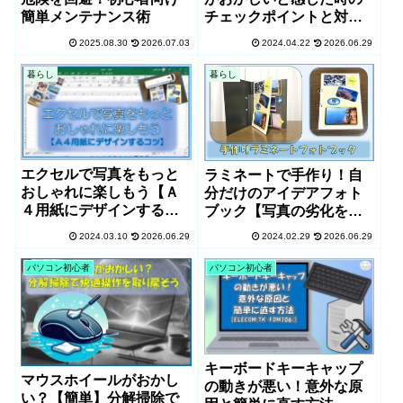
簡単メンテナンス術
チェックポイントと対処
法
2025.08.30
2026.07.03
2024.04.22
2026.06.29
暮らし
暮らし
エクセルで写真をもっと
ラミネートで手作り！自
おしゃれに楽しもう【Ａ
分だけのアイデアフォト
４用紙にデザインするコ
ブック【写真の劣化を防
ツ】
いで綺麗に保存するコ
2024.03.10
2026.06.29
2024.02.29
2026.06.29
ツ】
パソコン初心者
パソコン初心者
キーボードキーキャップ
マウスホイールがおかし
の動きが悪い！意外な原
い？【簡単】分解掃除で