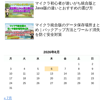
マイクラ初心者が迷いがち統合版と
Java版の違いとおすすめの選び方
マイクラ統合版のデータ保存場所まと
め｜バックアップ方法とワールド消失
を防ぐ安全対策
2026年8月
月
火
水
木
金
土
日
1
2
3
4
5
6
7
8
9
10
11
12
13
14
15
16
17
18
19
20
21
22
23
24
25
26
27
28
29
30
31
« 7月