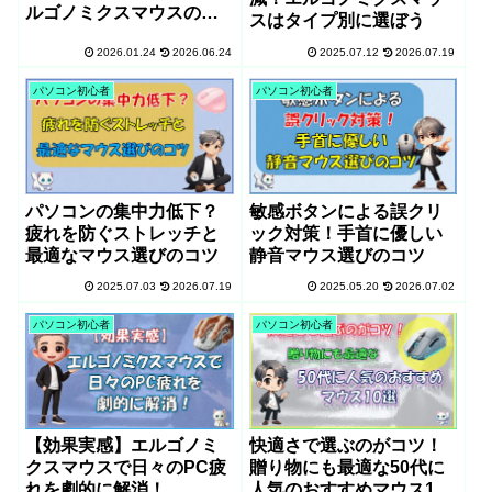
ルゴノミクスマウスの選
スはタイプ別に選ぼう
び方とおすすめ3選
2026.01.24
2026.06.24
2025.07.12
2026.07.19
パソコン初心者
パソコン初心者
パソコンの集中力低下？
敏感ボタンによる誤クリ
疲れを防ぐストレッチと
ック対策！手首に優しい
最適なマウス選びのコツ
静音マウス選びのコツ
2025.07.03
2026.07.19
2025.05.20
2026.07.02
パソコン初心者
パソコン初心者
【効果実感】エルゴノミ
快適さで選ぶのがコツ！
クスマウスで日々のPC疲
贈り物にも最適な50代に
れを劇的に解消！
人気のおすすめマウス10