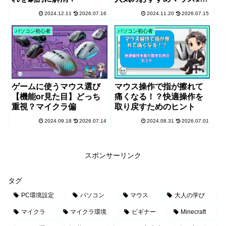
選
2024.12.11
2026.07.16
2024.11.20
2026.07.15
パソコン初心者
パソコン初心者
ゲームに使うマウス選び
マウス操作で指が擦れて
【機能or見た目】どっち
痛くなる！？快適操作を
重視？マイクラ偏
取り戻すためのヒント
2024.09.18
2026.07.14
2024.08.31
2026.07.01
スポンサーリンク
タグ
PC環境設定
パソコン
マウス
大人の学び
マイクラ
マイクラ環境
ビギナー
Minecraft