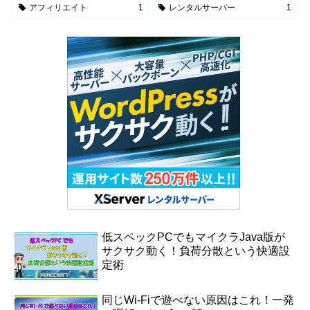
アフィリエイト
1
レンタルサーバー
1
低スペックPCでもマイクラJava版が
サクサク動く！負荷分散という快適設
定術
同じWi‑Fiで遊べない原因はこれ！一発