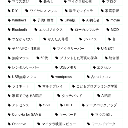
マウス選び
暮らし
マイクラ初心者
ブログ
DIY
ワイヤレスマウス
親子でマイクラ
家庭学習
Windows
子供IT教育
Java版
AI初心者
movie
Bluetooth
エルゴノミクス
ローカルマルチ
MOD
つながらない
かんたん修理
デバイス
言
子どもPC・IT教育
マイクラサーバー
U-NEXT
無線マウス
50代
プリントした写真の保存
統合版
レンタルサーバー
USBメモリ
エクセル
USB無線マウス
wordpress
古いパソコン
ラミネート
マルチプレイ
こどもプログラミング学習
家庭でできるAI活用
タッチパッド
AI活用
アドセンス
SSD
HDD
データバックアップ
ConoHa for GAME
キーボード
マウス探し
Onedrive
マイクラ映画レビュー
ワールドデータ